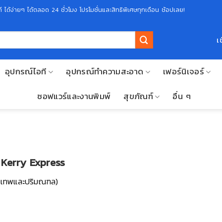
 ได้ง่ายๆ ได้ตลอด 24 ชั่วโมง โปรโมชั่นและสิทธิพิเศษทุกเดือน ช้อปเลย!
เ
อุปกรณ์ไอที
อุปกรณ์ทำความสะอาด
เฟอร์นิเจอร์
ซอฟแวร์และงานพิมพ์
สุขภัณฑ์
อื่น ๆ
, Kerry Express
่กรุงเทพและปริมณฑล)