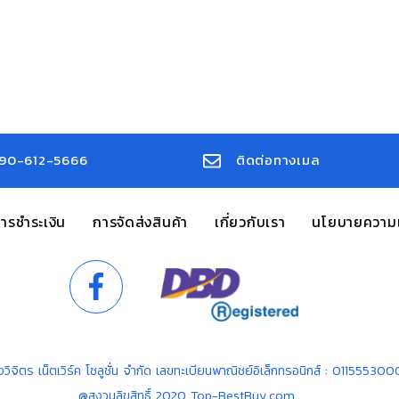
90-612-5666
ติดต่อทางเมล
ารชำระเงิน
การจัดส่งสินค้า
เกี่ยวกับเรา
นโยบายความเ
งวิจิตร เน็ตเวิร์ค โซลูชั่น จำกัด เลขทะเบียนพาณิชย์อิเล็กทรอนิกส์ : 01155530
@สงวนลิขสิทธิ์ 2020 Top-BestBuy.com